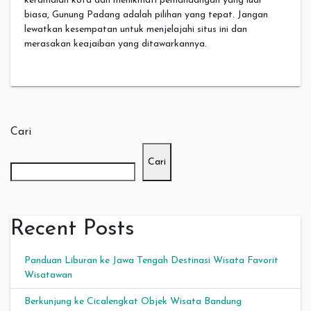
keramaian kota dan menikmati pemandangan yang luar
biasa, Gunung Padang adalah pilihan yang tepat. Jangan
lewatkan kesempatan untuk menjelajahi situs ini dan
merasakan keajaiban yang ditawarkannya.
Cari
Cari
Recent Posts
Panduan Liburan ke Jawa Tengah Destinasi Wisata Favorit
Wisatawan
Berkunjung ke Cicalengkat Objek Wisata Bandung