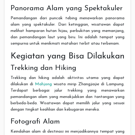
Panorama Alam yang Spektakuler
Pemandangan dari puncak tebing menawarkan panorama
alam yang spektakuler. Dari ketinggian, wisatawan dapat
melihat hamparan hutan hijau, perbukitan yang memanjang,
dan pemandangan laut yang biru. Ini adalah tempat yang
sempurna untuk menikmati matahari terbit atau terbenam.
Kegiatan yang Bisa Dilakukan
Trekking dan Hiking
Trekking dan hiking adalah aktivitas utama yang dapat
dilakukan di
Mahjong
wisata mirip Zhangjiajie di Lampung.
Terdapat berbagai jalur trekking yang menawarkan
pemandangan alam yang menakjubkan dan tantangan yang
berbeda-beda. Wisatawan dapat memilih jalur yang sesuai
dengan tingkat keahlian dan kebugaran mereka.
Fotografi Alam
Keindahan alam di destinasi ini menjadikannya tempat yang