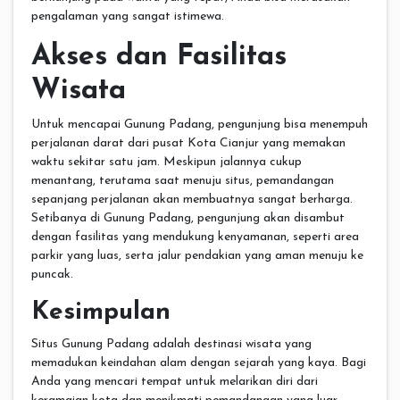
pengalaman yang sangat istimewa.
Akses dan Fasilitas
Wisata
Untuk mencapai Gunung Padang, pengunjung bisa menempuh
perjalanan darat dari pusat Kota Cianjur yang memakan
waktu sekitar satu jam. Meskipun jalannya cukup
menantang, terutama saat menuju situs, pemandangan
sepanjang perjalanan akan membuatnya sangat berharga.
Setibanya di Gunung Padang, pengunjung akan disambut
dengan fasilitas yang mendukung kenyamanan, seperti area
parkir yang luas, serta jalur pendakian yang aman menuju ke
puncak.
Kesimpulan
Situs Gunung Padang adalah destinasi wisata yang
memadukan keindahan alam dengan sejarah yang kaya. Bagi
Anda yang mencari tempat untuk melarikan diri dari