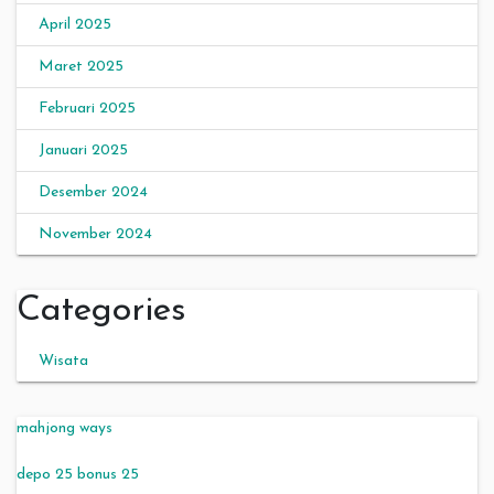
April 2025
Maret 2025
Februari 2025
Januari 2025
Desember 2024
November 2024
Categories
Wisata
mahjong ways
depo 25 bonus 25