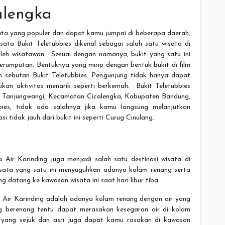
alengka
isata yang populer dan dapat kamu jumpai di beberapa daerah,
ata Bukit Teletubbies dikenal sebagai salah satu wisata di
leh wisatawan. Sesuai dengan namanya, bukit yang satu ini
rerumputan. Bentuknya yang mirip dengan bentuk bukit di film
an sebutan Bukit Teletubbies. Pengunjung tidak hanya dapat
ukan aktivitas menarik seperti berkemah. Bukit Teletubbies
 Tanjungwangi, Kecamatan Cicalengka, Kabupaten Bandung,
bies, tidak ada salahnya jika kamu langsung melanjutkan
i tidak jauh dari bukit ini seperti Curug Cinulang.
a Air Karinding juga menjadi salah satu destinasi wisata di
isata yang satu ini menyuguhkan adanya kolam renang serta
ng datang ke kawasan wisata ini saat hari libur tiba.
a Air Karinding adalah adanya kolam renang dengan air yang
g berenang tentu dapat merasakan kesegaran air di kolam
a yang sejuk dan asri juga dapat kamu rasakan di kawasan