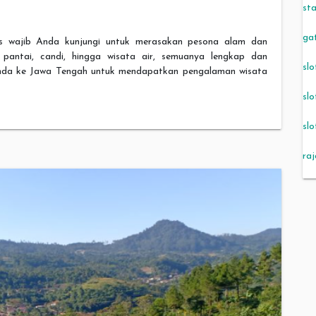
sta
ga
as wajib Anda kunjungi untuk merasakan pesona alam dan
pantai, candi, hingga wisata air, semuanya lengkap dan
slo
nda ke Jawa Tengah untuk mendapatkan pengalaman wisata
slo
sl
ra