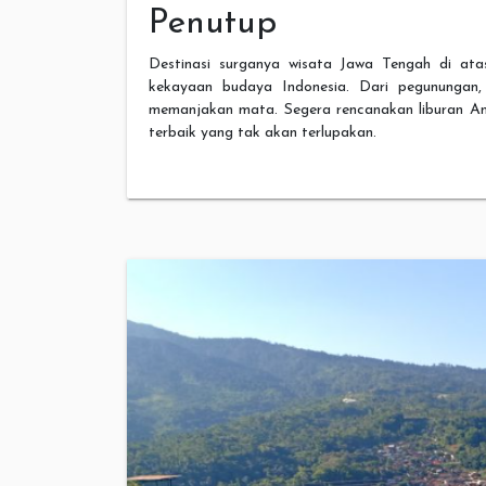
Penutup
Destinasi surganya wisata Jawa Tengah di at
kekayaan budaya Indonesia. Dari pegunungan, 
memanjakan mata. Segera rencanakan liburan A
terbaik yang tak akan terlupakan.