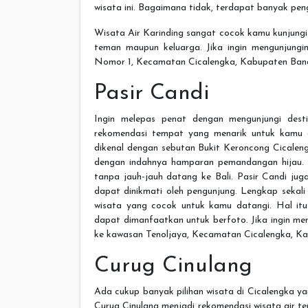
wisata ini. Bagaimana tidak, terdapat banyak pen
Wisata Air Karinding sangat cocok kamu kunjung
teman maupun keluarga. Jika ingin mengunjungi
Nomor 1, Kecamatan Cicalengka, Kabupaten Band
Pasir Candi
Ingin melepas penat dengan mengunjungi desti
rekomendasi tempat yang menarik untuk kamu da
dikenal dengan sebutan Bukit Keroncong Cicalen
dengan indahnya hamparan pemandangan hijau. P
tanpa jauh-jauh datang ke Bali. Pasir Candi jug
dapat dinikmati oleh pengunjung. Lengkap sekali
wisata yang cocok untuk kamu datangi. Hal itu
dapat dimanfaatkan untuk berfoto. Jika ingin me
ke kawasan Tenoljaya, Kecamatan Cicalengka, K
Curug Cinulang
Ada cukup banyak pilihan wisata di Cicalengka yan
Curug Cinulang menjadi rekomendasi wisata air te