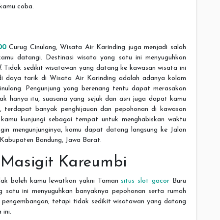
 kamu coba.
00
Curug Cinulang, Wisata Air Karinding juga menjadi salah
 kamu datangi. Destinasi wisata yang satu ini menyuguhkan
d
. Tidak sedikit wisatawan yang datang ke kawasan wisata ini
adi daya tarik di Wisata Air Karinding adalah adanya kolam
inulang. Pengunjung yang berenang tentu dapat merasakan
dak hanya itu, suasana yang sejuk dan asri juga dapat kamu
k, terdapat banyak penghijauan dan pepohonan di kawasan
k kamu kunjungi sebagai tempat untuk menghabiskan waktu
ingin mengunjunginya, kamu dapat datang langsung ke Jalan
 Kabupaten Bandung, Jawa Barat.
Masigit Kareumbi
tidak boleh kamu lewatkan yakni Taman
situs slot gacor
Buru
ng satu ini menyuguhkan banyaknya pepohonan serta rumah
 pengembangan, tetapi tidak sedikit wisatawan yang datang
ini.