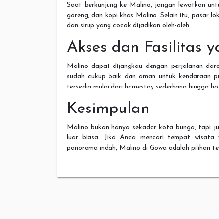
Saat berkunjung ke Malino, jangan lewatkan untu
goreng, dan kopi khas Malino. Selain itu, pasar lo
dan sirup yang cocok dijadikan oleh-oleh.
Akses dan Fasilitas
Malino dapat dijangkau dengan perjalanan dara
sudah cukup baik dan aman untuk kendaraan pri
tersedia mulai dari homestay sederhana hingga ho
Kesimpulan
Malino bukan hanya sekadar kota bunga, tapi j
luar biasa. Jika Anda mencari tempat wisat
panorama indah, Malino di Gowa adalah pilihan te