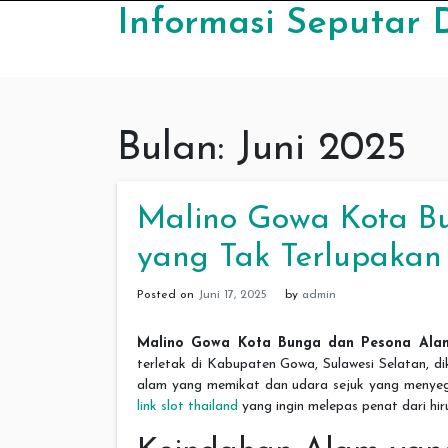
Skip to content
Informasi Seputar 
Bulan:
Juni 2025
Malino Gowa Kota B
yang Tak Terlupakan
Posted on
Juni 17, 2025
by
admin
Malino Gowa Kota Bunga dan Pesona Alam
terletak di Kabupaten Gowa, Sulawesi Selatan, d
alam yang memikat dan udara sejuk yang menyega
link slot thailand
yang ingin melepas penat dari hir