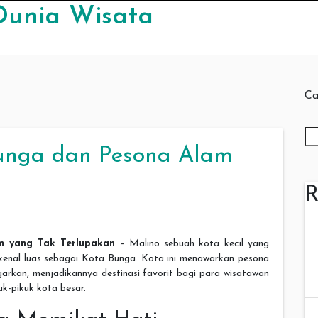
Dunia Wisata
Ca
unga dan Pesona Alam
R
 yang Tak Terlupakan
– Malino sebuah kota kecil yang
ikenal luas sebagai Kota Bunga. Kota ini menawarkan pesona
rkan, menjadikannya destinasi favorit bagi para wisatawan
uk-pikuk kota besar.