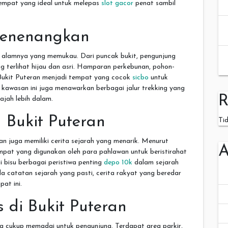
 tempat yang ideal untuk melepas
slot gacor
penat sambil
Menenangkan
 alamnya yang memukau. Dari puncak bukit, pengunjung
terlihat hijau dan asri. Hamparan perkebunan, pohon-
Bukit Puteran menjadi tempat yang cocok
sicbo
untuk
, kawasan ini juga menawarkan berbagai jalur trekking yang
R
ajah lebih dalam.
 Bukit Puteran
Ti
n juga memiliki cerita sejarah yang menarik. Menurut
A
mpat yang digunakan oleh para pahlawan untuk beristirahat
i bisu berbagai peristiwa penting
depo 10k
dalam sejarah
 catatan sejarah yang pasti, cerita rakyat yang beredar
at ini.
s di Bukit Puteran
ang cukup memadai untuk pengunjung. Terdapat area parkir,