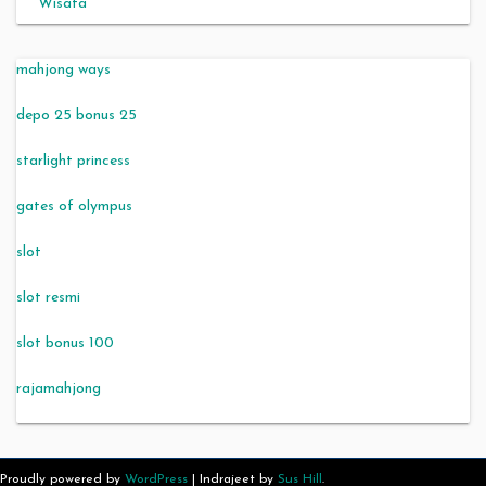
Wisata
mahjong ways
depo 25 bonus 25
starlight princess
gates of olympus
slot
slot resmi
slot bonus 100
rajamahjong
Proudly powered by
WordPress
|
Indrajeet by
Sus Hill
.