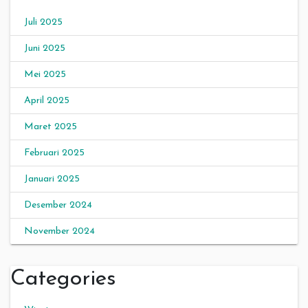
Juli 2025
Juni 2025
Mei 2025
April 2025
Maret 2025
Februari 2025
Januari 2025
Desember 2024
November 2024
Categories