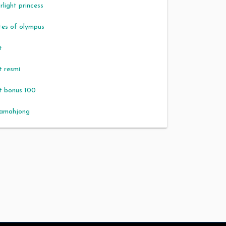
rlight princess
tes of olympus
t
t resmi
ot bonus 100
jamahjong