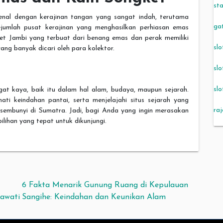
sta
enal dengan kerajinan tangan yang sangat indah, terutama
ga
jumlah pusat kerajinan yang menghasilkan perhiasan emas
gket Jambi yang terbuat dari benang emas dan perak memiliki
slo
ang banyak dicari oleh para kolektor.
slo
sl
t kaya, baik itu dalam hal alam, budaya, maupun sejarah.
ati keindahan pantai, serta menjelajahi situs sejarah yang
ra
sembunyi di Sumatra. Jadi, bagi Anda yang ingin merasakan
ilihan yang tepat untuk dikunjungi.
6 Fakta Menarik Gunung Ruang di Kepulauan
tawati
Sangihe: Keindahan dan Keunikan Alam