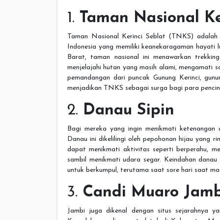
1.
Taman Nasional Ke
Taman Nasional Kerinci Seblat (TNKS) adalah
Indonesia yang memiliki keanekaragaman hayati l
Barat, taman nasional ini menawarkan trekki
menjelajahi hutan yang masih alami, mengamati sa
pemandangan dari puncak Gunung Kerinci, gunun
menjadikan TNKS sebagai surga bagi para pencin
2.
Danau Sipin
Bagi mereka yang ingin menikmati ketenangan a
Danau ini dikelilingi oleh pepohonan hijau yang
dapat menikmati aktivitas seperti berperahu, me
sambil menikmati udara segar. Keindahan danau
untuk berkumpul, terutama saat sore hari saat ma
3.
Candi Muaro Jamb
Jambi juga dikenal dengan situs sejarahnya y