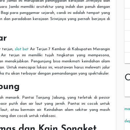
ro Jambi ini merupakan peninggalan kerajaan Sriwijaya dan
aro Jambi memiliki arsitektur yang indah dan penuh dengan
 Bagi para penggemar sejarah, candi ini adalah tempat yang
n dan peradaban kerajaan Sriwijaya yang pernah berjaya di
ar
 terjun,
slot bet
Air Terjun 7 Kembar di Kabupaten Merangin
 Air terjun ini memiliki tujuh tingkatan yang mempesona,
n menakjubkan. Pengunjung bisa menikmati keindahan alam
. Untuk mencapai lokasi ini, wisatawan harus melewati jalur
ha itu akan terbayar dengan pemandangan yang spektakuler.
C
abung
h menarik. Pantai Tanjung Jabung, yang terletak di pesisir
sir putih dan air laut yang jernih. Pantai ini cocok untuk
ma
laut, atau bermain air. Keindahan alam sekitar yang masih
ang dan cocok untuk relaksasi.
de
Emas dan Kain Songket