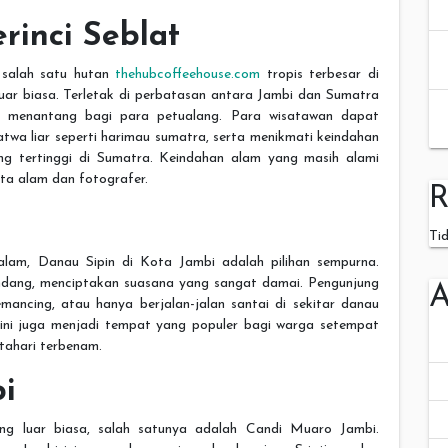
rinci Seblat
 salah satu hutan
thehubcoffeehouse.com
tropis terbesar di
uar biasa. Terletak di perbatasan antara Jambi dan Sumatra
ng menantang bagi para petualang. Para wisatawan dapat
twa liar seperti harimau sumatra, serta menikmati keindahan
g tertinggi di Sumatra. Keindahan alam yang masih alami
ta alam dan fotografer.
R
Ti
lam, Danau Sipin di Kota Jambi adalah pilihan sempurna.
 rindang, menciptakan suasana yang sangat damai. Pengunjung
A
mancing, atau hanya berjalan-jalan santai di sekitar danau
 ini juga menjadi tempat yang populer bagi warga setempat
tahari terbenam.
i
ang luar biasa, salah satunya adalah Candi Muaro Jambi.