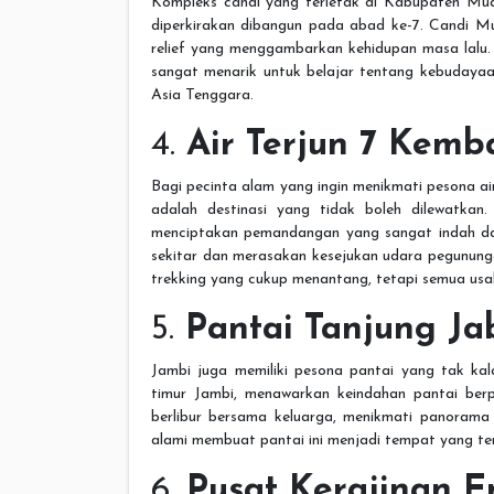
Kompleks candi yang terletak di Kabupaten Mua
diperkirakan dibangun pada abad ke-7. Candi Mu
relief yang menggambarkan kehidupan masa lalu.
sangat menarik untuk belajar tentang kebudayaa
Asia Tenggara.
4.
Air Terjun 7 Kemb
Bagi pecinta alam yang ingin menikmati pesona air
adalah destinasi yang tidak boleh dilewatkan.
menciptakan pemandangan yang sangat indah da
sekitar dan merasakan kesejukan udara pegunungan
trekking yang cukup menantang, tetapi semua usa
5.
Pantai Tanjung J
Jambi juga memiliki pesona pantai yang tak kala
timur Jambi, menawarkan keindahan pantai berpa
berlibur bersama keluarga, menikmati panorama 
alami membuat pantai ini menjadi tempat yang ten
6.
Pusat Kerajinan 