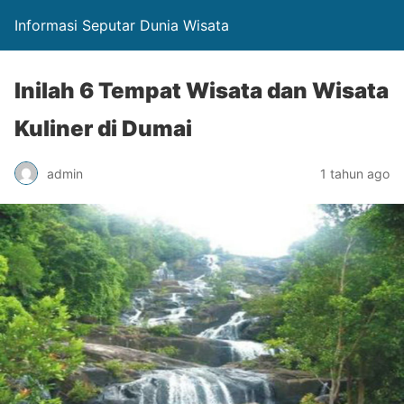
Informasi Seputar Dunia Wisata
Inilah 6 Tempat Wisata dan Wisata
Kuliner di Dumai
admin
1 tahun ago