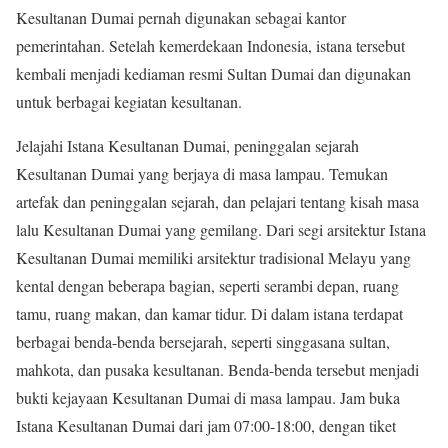
Kesultanan Dumai pernah digunakan sebagai kantor
pemerintahan. Setelah kemerdekaan Indonesia, istana tersebut
kembali menjadi kediaman resmi Sultan Dumai dan digunakan
untuk berbagai kegiatan kesultanan.
Jelajahi Istana Kesultanan Dumai, peninggalan sejarah
Kesultanan Dumai yang berjaya di masa lampau. Temukan
artefak dan peninggalan sejarah, dan pelajari tentang kisah masa
lalu Kesultanan Dumai yang gemilang. Dari segi arsitektur Istana
Kesultanan Dumai memiliki arsitektur tradisional Melayu yang
kental dengan beberapa bagian, seperti serambi depan, ruang
tamu, ruang makan, dan kamar tidur. Di dalam istana terdapat
berbagai benda-benda bersejarah, seperti singgasana sultan,
mahkota, dan pusaka kesultanan. Benda-benda tersebut menjadi
bukti kejayaan Kesultanan Dumai di masa lampau. Jam buka
Istana Kesultanan Dumai dari jam 07:00-18:00, dengan tiket